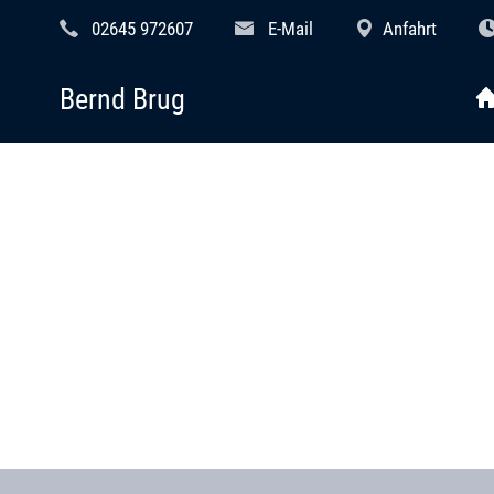
02645 972607
E-Mail
Anfahrt
Bernd Brug